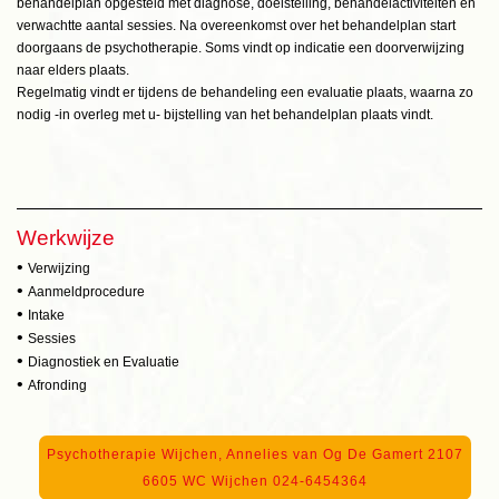
behandelplan opgesteld met diagnose, doelstelling, behandelactiviteiten en
verwachtte aantal sessies. Na overeenkomst over het behandelplan start
doorgaans de psychotherapie. Soms vindt op indicatie een doorverwijzing
naar elders plaats.
Regelmatig vindt er tijdens de behandeling een evaluatie plaats, waarna zo
nodig -in overleg met u- bijstelling van het behandelplan plaats vindt.
Werkwijze
•
Verwijzing
•
Aanmeldprocedure
•
Intake
•
Sessies
•
Diagnostiek en Evaluatie
•
Afronding
Psychotherapie Wijchen, Annelies van Og De Gamert 2107
6605 WC Wijchen 024-6454364